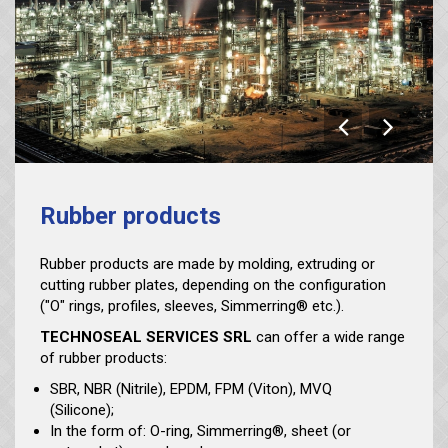
Rubber products
Rubber products are made by molding, extruding or
cutting rubber plates, depending on the configuration
("O" rings, profiles, sleeves, Simmerring® etc.).
TECHNOSEAL SERVICES SRL
can offer a wide range
of rubber products:
SBR, NBR (Nitrile), EPDM, FPM (Viton), MVQ
(Silicone);
In the form of: O-ring, Simmerring®, sheet (or