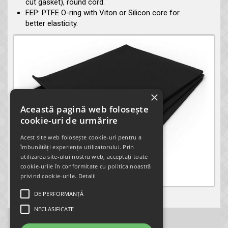
cut gasket), round cord.
FEP: PTFE O-ring with Viton or Silicon core for
better elasticity.
×
Această pagină web folosește
cookie-uri de urmărire
Acest site web folosește cookie-uri pentru a
îmbunătăți experiența utilizatorului. Prin
utilizarea site-ului nostru web, acceptați toate
cookie-urile în conformitate cu politica noastră
privind cookie-urile.
Detalii
DE PERFORMANȚĂ
NECLASIFICATE